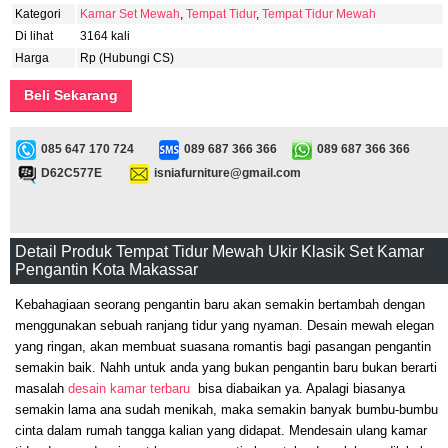
Kategori
Kamar Set Mewah
,
Tempat Tidur
,
Tempat Tidur Mewah
Di lihat
3164 kali
Harga
Rp (Hubungi CS)
Beli Sekarang
085 647 170 724
089 687 366 366
089 687 366 366
D62C577E
isniafurniture@gmail.com
Detail Produk Tempat Tidur Mewah Ukir Klasik Set Kamar
Pengantin Kota Makassar
Kebahagiaan seorang pengantin baru akan semakin bertambah dengan
menggunakan sebuah ranjang tidur yang nyaman. Desain mewah elegan
yang ringan, akan membuat suasana romantis bagi pasangan pengantin
semakin baik. Nahh untuk anda yang bukan pengantin baru bukan berarti
masalah
desain kamar terbaru
bisa diabaikan ya. Apalagi biasanya
semakin lama ana sudah menikah, maka semakin banyak bumbu-bumbu
cinta dalam rumah tangga kalian yang didapat. Mendesain ulang kamar