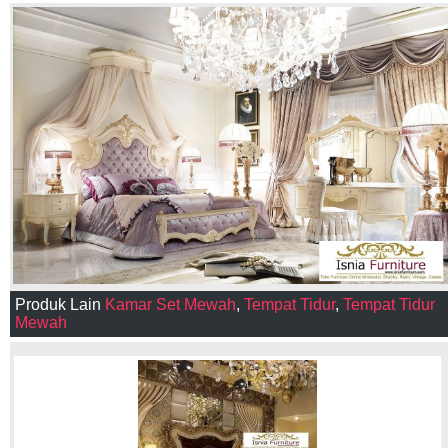
Produk Lain
Kamar Set Mewah
,
Tempat Tidur
,
Tempat Tidur
Mewah