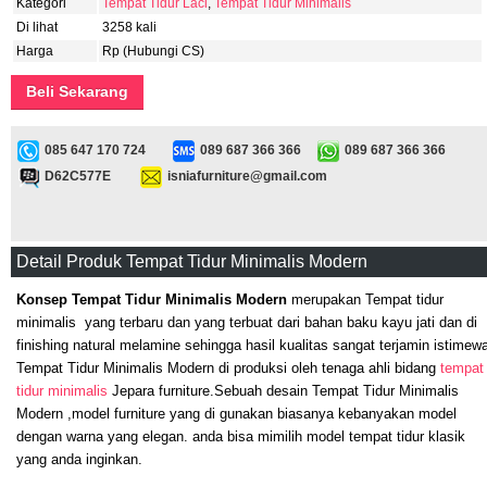
Kategori
Tempat Tidur Laci
,
Tempat Tidur Minimalis
Di lihat
3258 kali
Harga
Rp (Hubungi CS)
Beli Sekarang
085 647 170 724
089 687 366 366
089 687 366 366
D62C577E
isniafurniture@gmail.com
Detail Produk Tempat Tidur Minimalis Modern
Konsep Tempat Tidur Minimalis Modern
merupakan Tempat tidur
minimalis yang terbaru dan yang terbuat dari bahan baku kayu jati dan di
finishing natural melamine sehingga hasil kualitas sangat terjamin istimew
Tempat Tidur Minimalis Modern di produksi oleh tenaga ahli bidang
tempat
tidur minimalis
Jepara furniture.Sebuah desain Tempat Tidur Minimalis
Modern ,model furniture yang di gunakan biasanya kebanyakan model
dengan warna yang elegan. anda bisa mimilih model tempat tidur klasik
yang anda inginkan.