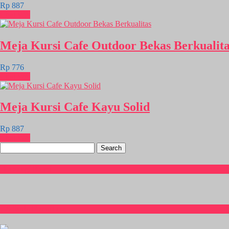
Rp 887
Chat WA
Meja Kursi Cafe Outdoor Bekas Berkualita
Rp 776
Chat WA
Meja Kursi Cafe Kayu Solid
Rp 887
Chat WA
Search
for:
Hubungi Kami
CS Isnia Furniture