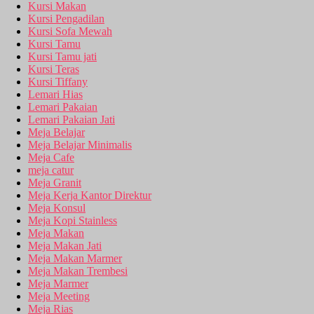
Kursi Makan
Kursi Pengadilan
Kursi Sofa Mewah
Kursi Tamu
Kursi Tamu jati
Kursi Teras
Kursi Tiffany
Lemari Hias
Lemari Pakaian
Lemari Pakaian Jati
Meja Belajar
Meja Belajar Minimalis
Meja Cafe
meja catur
Meja Granit
Meja Kerja Kantor Direktur
Meja Konsul
Meja Kopi Stainless
Meja Makan
Meja Makan Jati
Meja Makan Marmer
Meja Makan Trembesi
Meja Marmer
Meja Meeting
Meja Rias