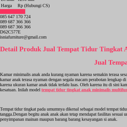
Harga
Rp (Hubungi CS)
Beli Sekarang
085 647 170 724
089 687 366 366
089 687 366 366
D62C577E
isniafurniture@gmail.com
Detail Produk Jual Tempat Tidur Tingkat 
Jual Tempa
Kamar minimalis anak anda kurang nyaman karena semakin terasa sesa
kamar anak terasa nyaman dengan segala macam perabotan lengkap di 
karena ukuran kamar anak tidak terlalu luas. Oleh karena itu di sini
kesatuan. Inilah model
tempat tidur tingkat anak minimalis multifu
Tempat tidur tingkat pada umumnya dikenal sebagai model tempat tidu
tangga.Dengan begitu anak anak akan tetap mendapat fasilitas sesuai
penyimpanan mainan maupun barang barang kesayangan si anak.