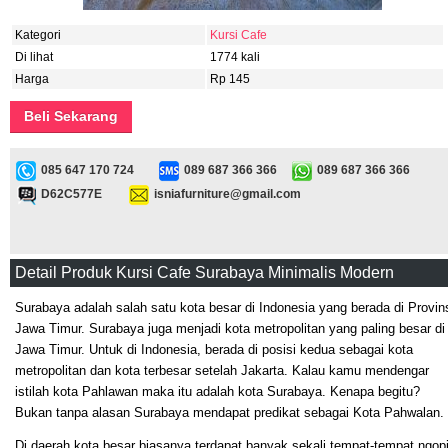
Kategori
Kursi Cafe
Di lihat
1774 kali
Harga
Rp 145
Beli Sekarang
085 647 170 724
089 687 366 366
089 687 366 366
D62C577E
isniafurniture@gmail.com
Detail Produk Kursi Cafe Surabaya Minimalis Modern
Surabaya adalah salah satu kota besar di Indonesia yang berada di Provin
Jawa Timur. Surabaya juga menjadi kota metropolitan yang paling besar di
Jawa Timur.
Untuk di Indonesia, berada di posisi kedua sebagai kota
metropolitan dan kota terbesar setelah Jakarta. Kalau kamu mendengar
istilah kota Pahlawan maka itu adalah kota Surabaya. Kenapa begitu?
Bukan tanpa alasan Surabaya mendapat predikat sebagai Kota Pahwalan.
Di daerah kota besar biasanya terdapat banyak sekali tempat-tempat ngop