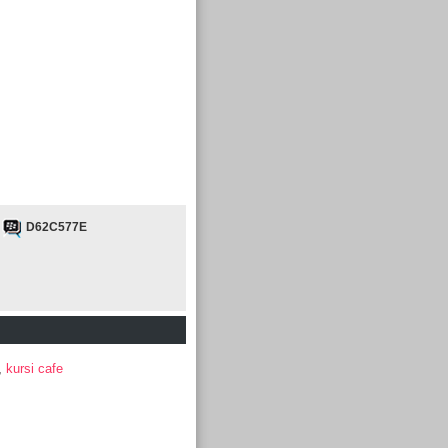
D62C577E
,
kursi cafe