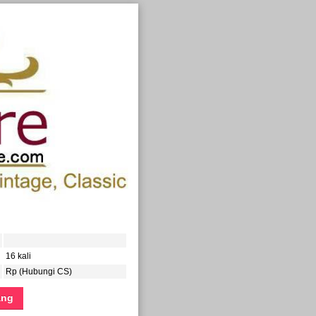
16 kali
Rp (Hubungi CS)
ang