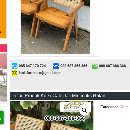
085 647 170 724
089 687 366 366
089 687 366 366
isniafurniture@gmail.com
Detail Produk Kursi Cafe Jati Minimalis Rotan
Categories:
Kursi