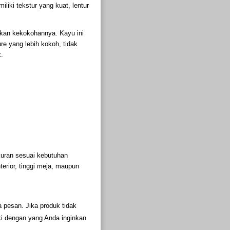
liki tekstur yang kuat, lentur
rkan kekokohannya. Kayu ini
ure yang lebih kokoh, tidak
.
kuran sesuai kebutuhan
erior, tinggi meja, maupun
 pesan. Jika produk tidak
ki dengan yang Anda inginkan