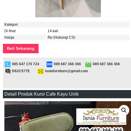
Kategori
Di lihat
14 kali
Harga
Rp (Hubungi CS)
Beli Sekarang
085 647 170 724
089 687 366 366
089 687 366 366
D62C577E
isniafurniture@gmail.com
Detail Produk Kursi Cafe Kayu Unik