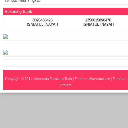
Tempat Tidur Tingkat
Rekening Bank
0095486423
1350015890476
ISNIATUL INAYAH
ISNIATUL INAYAH
Copyright © 2014
Indonesia Furniture Teak | Furniture Manufacturer | Furniture
Project