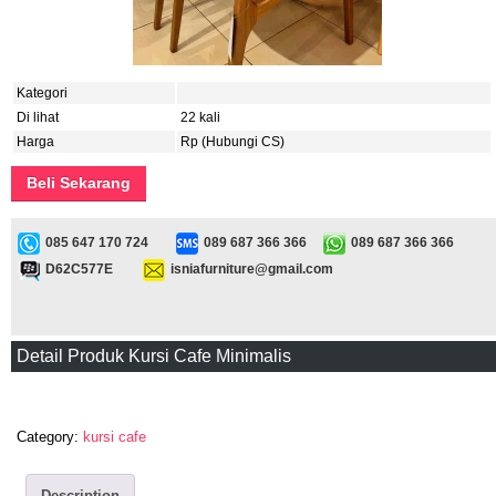
Kategori
Di lihat
22 kali
Harga
Rp (Hubungi CS)
Beli Sekarang
085 647 170 724
089 687 366 366
089 687 366 366
D62C577E
isniafurniture@gmail.com
Detail Produk Kursi Cafe Minimalis
Category:
kursi cafe
Description