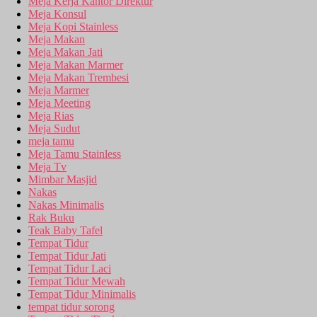
Meja Kerja Kantor Direktur
Meja Konsul
Meja Kopi Stainless
Meja Makan
Meja Makan Jati
Meja Makan Marmer
Meja Makan Trembesi
Meja Marmer
Meja Meeting
Meja Rias
Meja Sudut
meja tamu
Meja Tamu Stainless
Meja Tv
Mimbar Masjid
Nakas
Nakas Minimalis
Rak Buku
Teak Baby Tafel
Tempat Tidur
Tempat Tidur Jati
Tempat Tidur Laci
Tempat Tidur Mewah
Tempat Tidur Minimalis
tempat tidur sorong