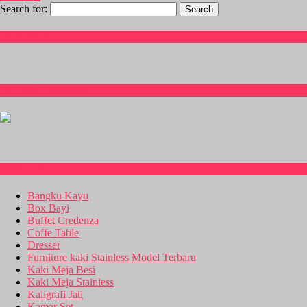
Search for:
Hubungi Kami
CS Isnia Furniture
Kitchen Set
Bangku Kayu
Box Bayi
Buffet Credenza
Coffe Table
Dresser
Furniture kaki Stainless Model Terbaru
Kaki Meja Besi
Kaki Meja Stainless
Kaligrafi Jati
Kamar Set