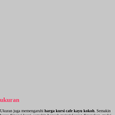
ukuran
Ukuran juga memengaruhi
harga kursi cafe kayu kokoh
. Semakin